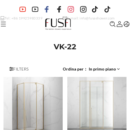
Tel: +86 19925983339
E-mail: info@fusashower.com
VK-22
FILTERS
Ordina per
：
In primo piano