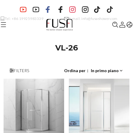
Tel: +86 19925983339
E-mail: info@fusashower.com
VL-26
FILTERS
Ordina per
：
In primo piano