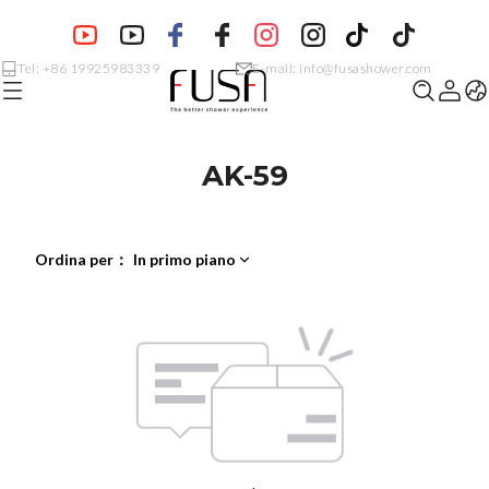
Tel: +86 19925983339
E-mail: info@fusashower.com
AK-59
Ordina per
：
In primo piano